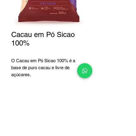
Cacau em Pó Sicao
100%
O Cacau em Pó Sicao 100% é a
base de puro cacau e livre de
açúcares.
Sabor bem acentuado e cor bastate
intensa de chocolate.
Pode ser consumido por pessoas
com restrições alimentares ao
açúcar.