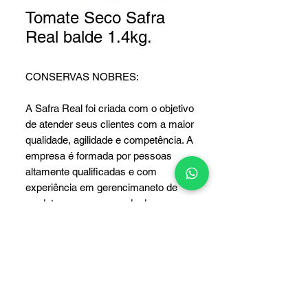
Tomate Seco Safra
Real balde 1.4kg.
CONSERVAS NOBRES:
A Safra Real foi criada com o objetivo
de atender seus clientes com a maior
qualidade, agilidade e competência. A
empresa é formada por pessoas
altamente qualificadas e com
experiência em gerencimaneto de
produtos para o mercado de
conservas nobres.
Com destaque no cenário nacional,
frota própria e importação de
produtos das melhores regiões
produtoras do mundo, a Safra Real
atende seus clientes com qualidade e